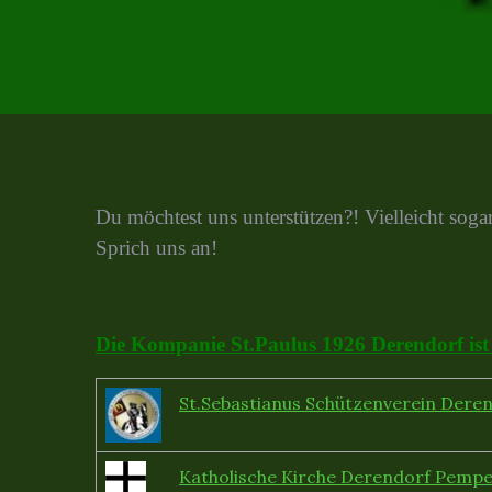
Du möchtest uns unterstützen?! Vielleicht soga
Sprich uns an!
Die Kompanie St.Paulus 1926 Derendorf ist
St.Sebastianus Schützenverein Dere
Katholische Kirche Derendorf Pempe