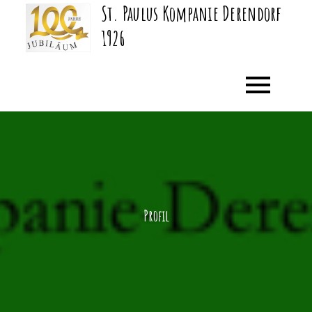
St. Paulus Kompanie Derendorf
Skip
to
1926
content
Profil