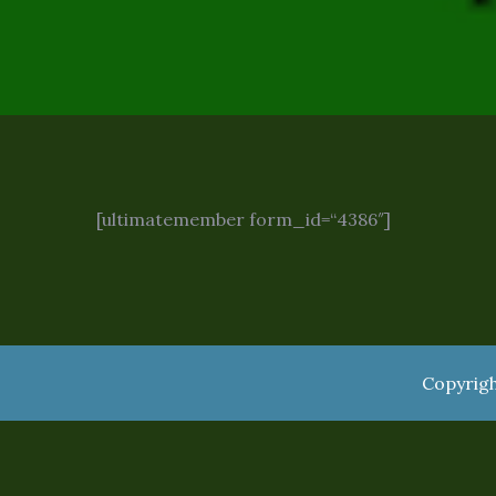
[ultimatemember form_id=“4386″]
Copyrigh