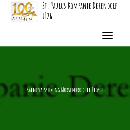
St. Paulus Kompanie Derendorf
Skip
to
1926
content
Karnevalssitzung Mörsenbroicher Frösch