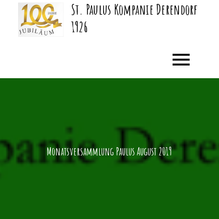
St. Paulus Kompanie Derendorf
Skip
to
1926
content
Monatsversammlung Paulus August 2019