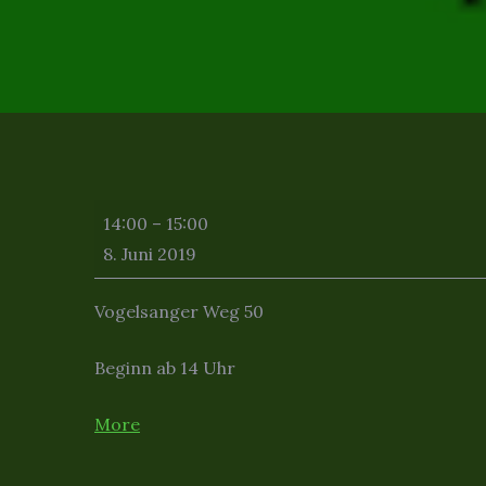
Königsschießen
14:00
–
15:00
Ges.
8. Juni 2019
1.Reserve
2019
Vogelsanger Weg 50
Beginn ab 14 Uhr
about
More
{title}