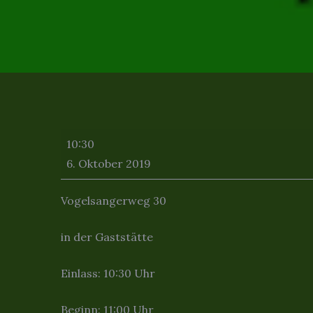
Musikalischer
10:30
Frühschoppen
6. Oktober 2019
Freischütz
2019
Vogelsangerweg 30
in der Gaststätte
Einlass: 10:30 Uhr
Beginn: 11:00 Uhr